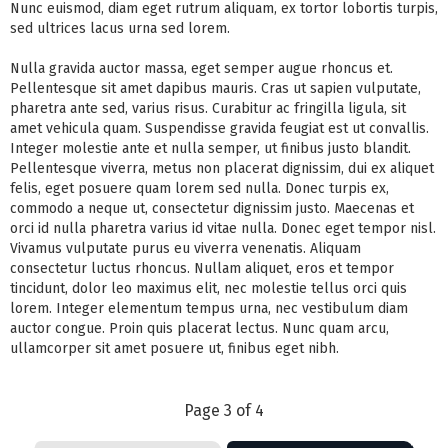
Nunc euismod, diam eget rutrum aliquam, ex tortor lobortis turpis,
sed ultrices lacus urna sed lorem.
Nulla gravida auctor massa, eget semper augue rhoncus et.
Pellentesque sit amet dapibus mauris. Cras ut sapien vulputate,
pharetra ante sed, varius risus. Curabitur ac fringilla ligula, sit
amet vehicula quam. Suspendisse gravida feugiat est ut convallis.
Integer molestie ante et nulla semper, ut finibus justo blandit.
Pellentesque viverra, metus non placerat dignissim, dui ex aliquet
felis, eget posuere quam lorem sed nulla. Donec turpis ex,
commodo a neque ut, consectetur dignissim justo. Maecenas et
orci id nulla pharetra varius id vitae nulla. Donec eget tempor nisl.
Vivamus vulputate purus eu viverra venenatis. Aliquam
consectetur luctus rhoncus. Nullam aliquet, eros et tempor
tincidunt, dolor leo maximus elit, nec molestie tellus orci quis
lorem. Integer elementum tempus urna, nec vestibulum diam
auctor congue. Proin quis placerat lectus. Nunc quam arcu,
ullamcorper sit amet posuere ut, finibus eget nibh.
Page 3 of 4