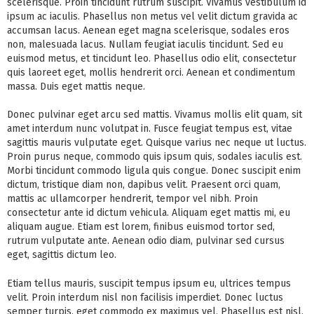
scelerisque. Proin tincidunt rutrum suscipit. Vivamus vestibulum id
ipsum ac iaculis. Phasellus non metus vel velit dictum gravida ac
accumsan lacus. Aenean eget magna scelerisque, sodales eros
non, malesuada lacus. Nullam feugiat iaculis tincidunt. Sed eu
euismod metus, et tincidunt leo. Phasellus odio elit, consectetur
quis laoreet eget, mollis hendrerit orci. Aenean et condimentum
massa. Duis eget mattis neque.
Donec pulvinar eget arcu sed mattis. Vivamus mollis elit quam, sit
amet interdum nunc volutpat in. Fusce feugiat tempus est, vitae
sagittis mauris vulputate eget. Quisque varius nec neque ut luctus.
Proin purus neque, commodo quis ipsum quis, sodales iaculis est.
Morbi tincidunt commodo ligula quis congue. Donec suscipit enim
dictum, tristique diam non, dapibus velit. Praesent orci quam,
mattis ac ullamcorper hendrerit, tempor vel nibh. Proin
consectetur ante id dictum vehicula. Aliquam eget mattis mi, eu
aliquam augue. Etiam est lorem, finibus euismod tortor sed,
rutrum vulputate ante. Aenean odio diam, pulvinar sed cursus
eget, sagittis dictum leo.
Etiam tellus mauris, suscipit tempus ipsum eu, ultrices tempus
velit. Proin interdum nisl non facilisis imperdiet. Donec luctus
semper turpis, eget commodo ex maximus vel. Phasellus est nisl,