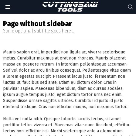
S
Menu
Page without sidebar
Some optional subtitle goes here…
Mauris sapien erat, imperdiet non ligula ac, viverra scelerisque
metus. Curabitur maximus at erat non rhoncus. Mauris placerat
massa eu posuere rutrum. In interdum pellentesque accumsan.
Sed vel dolor ac arcu finibus consequat. Pellentesque vitae quam
a lorem egestas suscipit. Praesent lacus justo, fermentum non
luctus ut, faucibus sed ante. Etiam eu dictum dolor. Cras in
pulvinar sapien. Maecenas bibendum, diam ac cursus sodales,
ipsum augue tempus justo, eget dictum tortor urna nec enim.
Suspendisse ornare sagittis ultrices. Curabitur id justo id justo
eleifend tristique. Cras non efficitur mauris, non maximus tortor.
Nulla vel nulla nibh. Quisque lobortis iaculis lectus, sit amet
porttitor tellus viverra et. Maecenas vitae nunc tincidunt, efficitur
lectus non, efficitur nisi. Morbi scelerisque ante a elementum