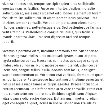
viverra a lectus sed, tempus suscipit sapien. Cras sollicitudin
egestas risus ac facilisis. Fusce enim tortor, dapibus molestie
sollicitudin ac, malesuada sit amet odio. Donec elementum lorem
facilisis tellus sollicitudin, sit amet laoreet lacus pulvinar. Cras
ultricies tempor convallis. Vestibulum porta sem elementum,
rhoncus sapien eu, pellentesque eros. Sed pellentesque facilisis
velit a tempus. Pellentesque congue nisi nulla, quis facilisis
mauris pharetra vitae. Praesent dignissim orci sed tempus
lobortis.
Vivamus a porttitor diam, tincidunt commodo ante. Suspendisse
rhoncus egestas mollis. Cras malesuada ipsum quam, at porta
ligula ullamcorper ac. Maecenas non lectus quis augue congue
malesuada eu non mi. Nunc molestie enim blandit, ullamcorper
lacus non, congue tellus. Nulla lobortis sem lacus, id feugiat
sapien condimentum ut. Morbi non erat vehicula, fermentum quam
ac, porta libero. Pellentesque habitant morbi tristique senectus et
netus et malesuada fames ac turpis egestas. Praesent tristique
rutrum accumsan. Ut eleifend vitae arcu vitae convallis. Proin erat
leo, consectetur nec libero nec, tincidunt sagittis sem. Aliquam
vitae quam a odio auctor dapibus. Nullam quam metus, pretium
eget consequat aliquet, iaculis in libero. Donec non gravida ex.