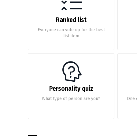
Ranked list
Everyone can vote up for the best
list item
Personality quiz
What type of person are you?
One 