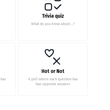
Trivia quiz
What do you know about ...?
Hot or Not
 has
A poll where each question has
two opposite answers