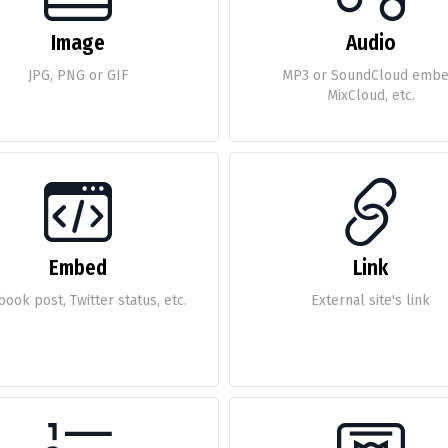
Image
Audio
JPG, PNG or GIF
MP3 or SoundCloud embe
MixCloud, etc.
Embed
Link
ook post, Twitter status, etc.
External site's link