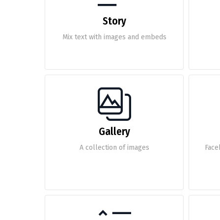
Story
Mix text with images and embeds
Gallery
A collection of images
Faceb