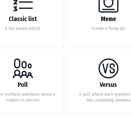
Classic list
Meme
A list-based article
Create a funny pic
Poll
Versus
or multiple questions about a
A poll where each question
subject or person
two competing answers